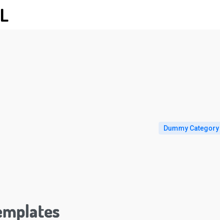
L
Dummy Category
emplates